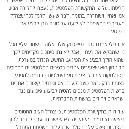
החיפוש אחר המחבל, ומיפה את ביתו לצורך בחינת אפשרות
הריסתו. על פי התקשורת הפלסטינית, נעצרו לחקירה אביו,
אמו ואחיו, ושוחררה בתומה, דבר שעשוי לרמז לכך שצה"ל
מעריך כי המשפחה לא ידעה על כוונת הבן לבצע את
הפיגוע.
אבו לילי אמנם כתב בפייסבוק שלו "אלוהים שמור עליי מכל
מי שמבקש את רעתי", אבל לא נתן סימנים מקדימים לכך
שהוא הולך לבצע את הפיגוע. החשש הגדול במערכת
הביטחון הוא שצעירים אחרים בכפרים הפלסטיניים הסמוכים
ינסו לחקות אותו ולבצע פיגוע הימלטות - בדומה למפגע
בצומת ברקן. זאת כשברקע חמאס וגורמים קיצונים אחרים
ברשות הפלסטינית מנסים להסית לביצוע פיגועים נגד
ישראלים ויהודים ברשתות החברתיות.
עוד דווח בתקשורת הפלסטינית, כי צה"ל הציב מחסומים
ביציאה הדרומית מא-זאוויה ולא אפשר תנועת כלי רכב לתוך
הכפר, וכן פשט על המכולת שבבעלות משפחת המחבל