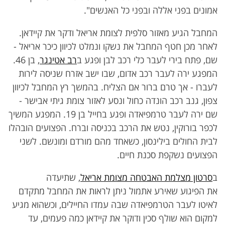
אמונים בפני אללה ובפני כל האנשים".
המחבל הגיע מאזור סלפית לצומת אריאל ודקר את קיידאן.
לאחר מכן חטף המחבל את נשקו ונמלט לכיוון כיכר אריאל -
שם, פתח בירי לעבר כלי רכב לבן ופגע ב
רב אטינגר
, בן 46.
המפגע ירה לעבר רכב אדום, שבו ישב אזרח שניסה לירות
לעברו - אך טרם ברור אם הצליח. בהמשך רץ המחבל לכיוון
צפון, גנב רכב הונדה כחול ונסע לאזור צומת גיתי אבישר -
שם ירה לעבר טרמפיאדה ופגע בחייל בן 19. המפגע המשיך
לכפר בורוקין, נטש את הרכב בכניסה וברח. הפצועים הובהלו
לבית החולים בילינסון, כשאחד מהם מורדם ומונשם. לשני
הפצועים נשקפת סכנת חיים.
ב
סרטון מצלמת האבטחה מצומת אריאל
, שתיעדה
את הפיגוע שאירע אתמול ניתן לראות את המחבל מתקדם
לאיטו לעבר הטרמפיאדה שבה עמדו החיילים, וכשהוא מגיע
למקום הוא שולף סכין ודוקר את קיידאן כמה פעמים, עד