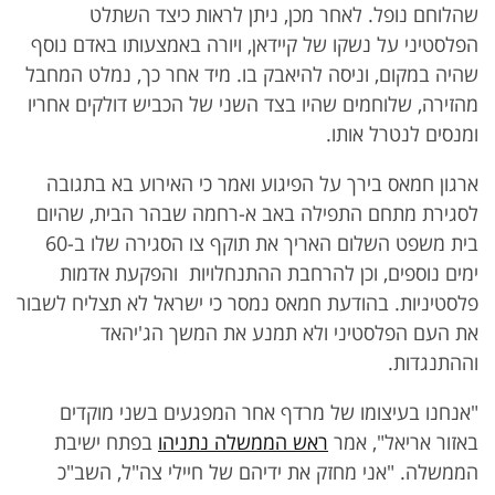
שהלוחם נופל. לאחר מכן, ניתן לראות כיצד השתלט
הפלסטיני על נשקו של קיידאן, ויורה באמצעותו באדם נוסף
שהיה במקום, וניסה להיאבק בו. מיד אחר כך, נמלט המחבל
מהזירה, שלוחמים שהיו בצד השני של הכביש דולקים אחריו
ומנסים לנטרל אותו.
ארגון חמאס בירך על הפיגוע ואמר כי האירוע בא בתגובה
לסגירת מתחם התפילה באב א-רחמה שבהר הבית, שהיום
בית משפט השלום האריך את תוקף צו הסגירה שלו ב-60
ימים נוספים, וכן להרחבת ההתנחלויות והפקעת אדמות
פלסטיניות. בהודעת חמאס נמסר כי ישראל לא תצליח לשבור
את העם הפלסטיני ולא תמנע את המשך הג'יהאד
וההתנגדות.
"אנחנו בעיצומו של מרדף אחר המפגעים בשני מוקדים
באזור אריאל", אמר
ראש הממשלה נתניהו
בפתח ישיבת
הממשלה. "אני מחזק את ידיהם של חיילי צה"ל, השב"כ