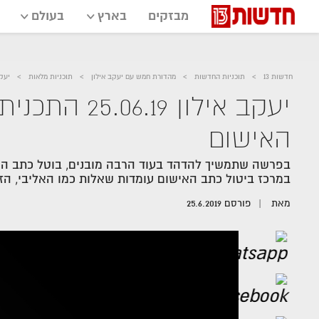
מבזקים
בארץ
בעולם
חדשות 13
תוכניות החדשות
מהדורת חמש עם יעקב אילון
תוכניות מלאות
יעקב אילון 6.19
יעקב אילון 19
האישום
במרכז ביטול כתב האישום עומדות שאלות כמו האליבי, הזי
מאת
פורסם
25.6.2019
אזור
נגן
וידאו
נווט
עם
מקאש
TAB