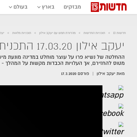
מבזקים
בארץ
בעולם
חדשות 13
תוכניות החדשות
מהדורת חמש עם יעקב אילון
תוכניות מלאות
יעקב אילון .20
יעקב אילון 17.03.20 התכנית המלאה - תקועים בפרו
ההחלטה של נשיא פרו על עוצר מוחלט במדינה מונעת מיש
מטוס להחזירם, אך העלויות הכבדות מקשות על המהלך -
מאת
יעקב אילון
פורסם
17.3.2020
אזור
נגן
וידאו
נווט
עם
מקאש
TAB