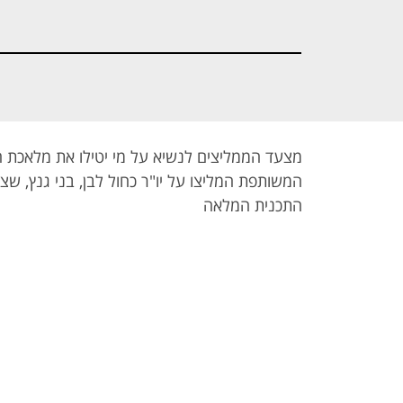
- השבעת
- ממליצים על
- ביטול אירועי
הכנסת ה-23
גנץ
בצל הקורונה
מצעד הממליצים לנשיא על מי יטילו את מלאכת 
המשותפת המליצו על יו"ר כחול לבן, בני גנץ, שצ
התכנית המלאה