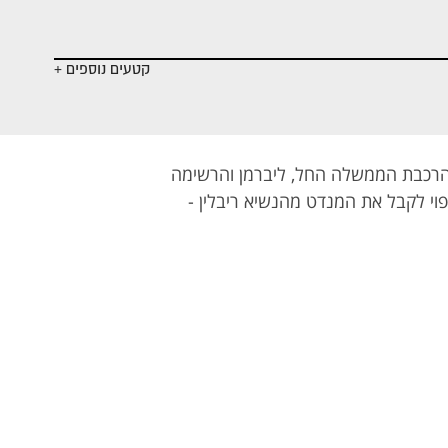
ם
- המשבר באל
- הפלונטר
- לקראת
על
הפוליטי
קואליציה?
קטעים נוספים +
הרכבת הממשלה החל, ליברמן והרשימה
פוי לקבל את המנדט מהנשיא ריבלין -