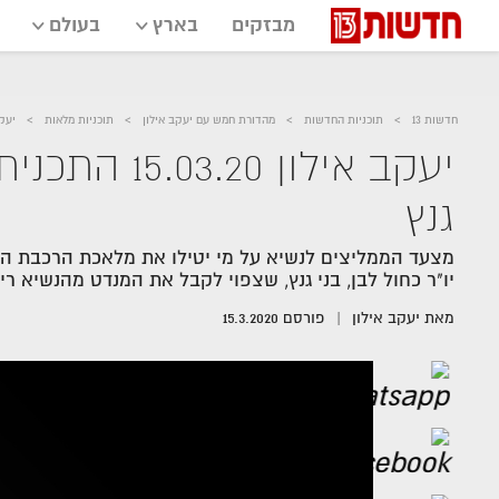
מבזקים
בארץ
בעולם
חדשות 13
תוכניות החדשות
מהדורת חמש עם יעקב אילון
תוכניות מלאות
יעקב אילון 3.20
יעקב אילון 0
גנץ
מצעד הממליצים לנשיא על מי יטילו את מלאכת הרכבת ה
יו"ר כחול לבן, בני גנץ, שצפוי לקבל את המנדט מהנשיא ר
מאת
יעקב אילון
פורסם
15.3.2020
אזור
נגן
וידאו
נווט
עם
מקאש
TAB