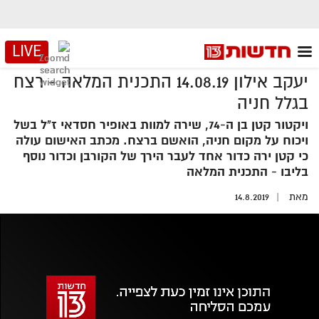
LIVE
יעקב אילון 14.08.19 התכנית המלאה - רצח
בגלל חניה
ויקטור קטן בן ה-74, שירה למוות באופיר חסדאי ז"ל בשל
ויכוח על מקום חניה, הואשם ברצח. מכתב האישום עולה
כי קטן ירה כדור אחד לעבר הירך של הקורבן וכדור נוסף
בליבו - התכנית המלאה
מאת
14.8.2019
אזור
נגן
וידאו
נווט
עם
מקאש
TAB