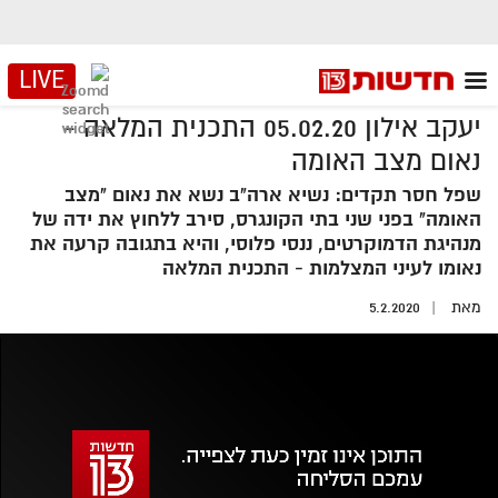
LIVE
יעקב אילון 05.02.20 התכנית המלאה -
נאום מצב האומה
שפל חסר תקדים: נשיא ארה"ב נשא את נאום "מצב
האומה" בפני שני בתי הקונגרס, סירב ללחוץ את ידה של
מנהיגת הדמוקרטים, ננסי פלוסי, והיא בתגובה קרעה את
נאומו לעיני המצלמות - התכנית המלאה
מאת
5.2.2020
אזור
נגן
וידאו
נווט
עם
מקאש
TAB