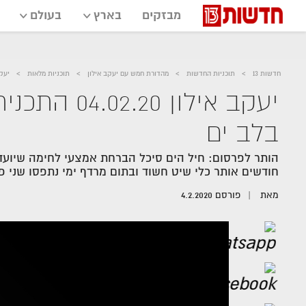
מבזקים
בארץ
בעולם
חדשות 13
תוכניות החדשות
מהדורת חמש עם יעקב אילון
תוכניות מלאות
יעקב אילון 2.20
יעקב אילון 
בלב ים
חודשים אותר כלי שיט חשוד ובתום מרדף ימי נתפסו שני פ
מאת
פורסם
4.2.2020
אזור
נגן
וידאו
נווט
עם
מקאש
TAB