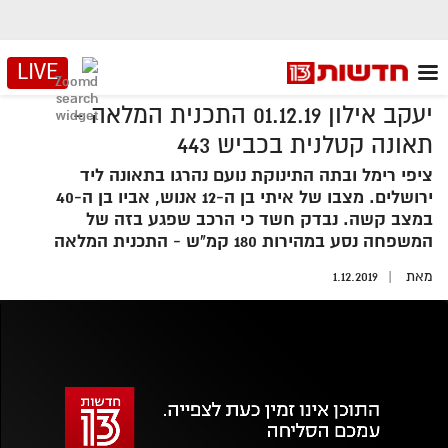
LIVE
יעקב אילון 01.12.19 התכנית המלאה -
תאונה קטלנית בכביש 443
ציפי רימל ובתה התינוקת נועם נהרגו בתאונה ליד
ירושלים. מצבו של איתי בן ה-12 אנוש, אביו בן ה-40
במצב קשה. נבדק חשד כי הרכב שפגע בזה של
המשפחה נסע במהירות 180 קמ"ש - התכנית המלאה
מאת
1.12.2019
אזור
נגן
וידאו
נווט
עם
מקאש
TAB