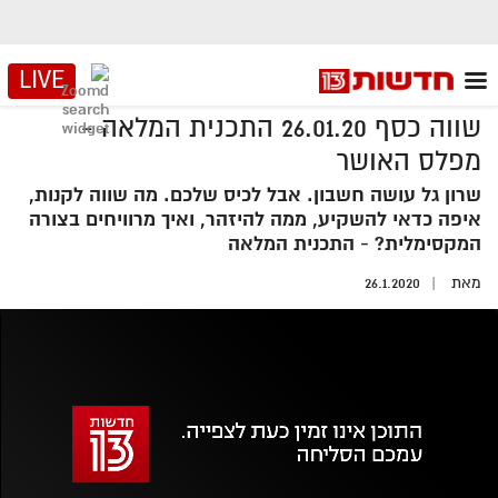
LIVE
שווה כסף 26.01.20 התכנית המלאה -
מפלס האושר
שרון גל עושה חשבון. אבל לכיס שלכם. מה שווה לקנות,
איפה כדאי להשקיע, ממה להיזהר, ואיך מרוויחים בצורה
המקסימלית? - התכנית המלאה
מאת
26.1.2020
אזור
נגן
וידאו
נווט
עם
מקאש
TAB
אופס, משהו השתבש