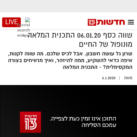
LIVE
שווה כסף 06.01.20 התכנית המלאה -
מונופול של החיים
שרון גל עושה חשבון. אבל לכיס שלכם. מה שווה לקנות,
איפה כדאי להשקיע, ממה להיזהר, ואיך מרוויחים בצורה
המקסימלית? - התכנית המלאה
מאת
6.1.2020
אזור
נגן
וידאו
נווט
עם
מקאש
TAB
אופס, משהו השתבש