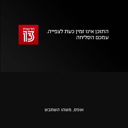
אזור
נגן
וידאו
נווט
עם
מקאש
TAB
אופס, משהו השתבש