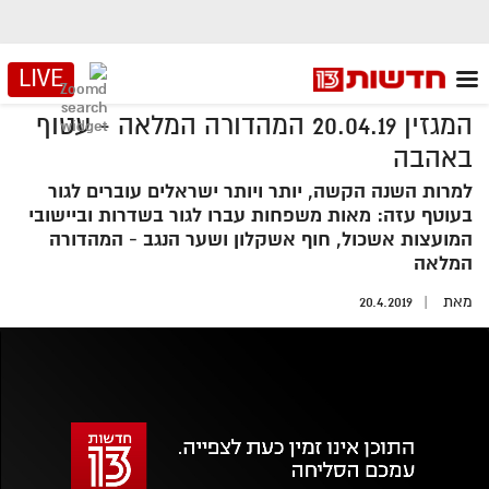
LIVE
המגזין 20.04.19 המהדורה המלאה - עטוף
באהבה
למרות השנה הקשה, יותר ויותר ישראלים עוברים לגור
בעוטף עזה: מאות משפחות עברו לגור בשדרות וביישובי
המועצות אשכול, חוף אשקלון ושער הנגב - המהדורה
המלאה
מאת
20.4.2019
אזור
נגן
וידאו
נווט
עם
מקאש
TAB