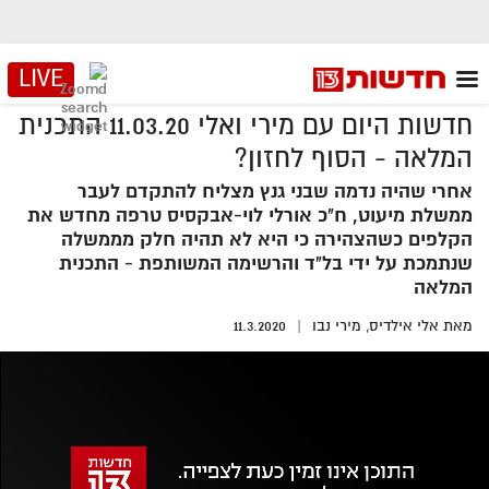
LIVE
חדשות היום עם מירי ואלי 11.03.20 התכנית
המלאה - הסוף לחזון?
אחרי שהיה נדמה שבני גנץ מצליח להתקדם לעבר
ממשלת מיעוט, ח"כ אורלי לוי-אבקסיס טרפה מחדש את
הקלפים כשהצהירה כי היא לא תהיה חלק מממשלה
שנתמכת על ידי בל"ד והרשימה המשותפת - התכנית
המלאה
מאת
אלי אילדיס,
מירי נבו
11.3.2020
אזור
נגן
וידאו
נווט
עם
מקאש
TAB