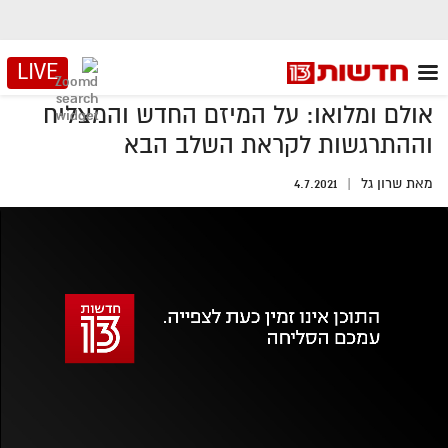
LIVE
אולם ומלואו: על המיזם החדש והמצליח
וההתרגשות לקראת השלב הבא
מאת
שרון גל
4.7.2021
אזור
נגן
וידאו
נווט
עם
מקאש
TAB
אופס, משהו השתבש
נסה בשנית