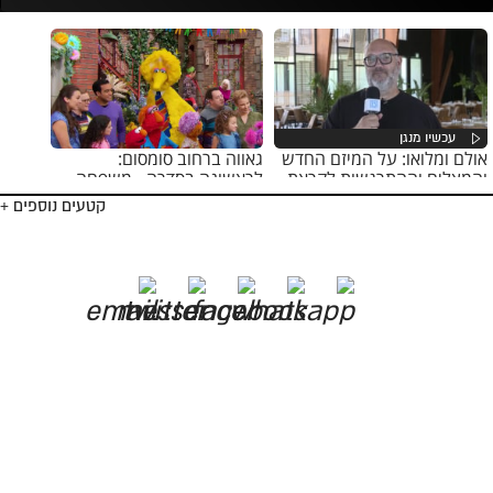
אולם ומלואו: על המיזם החדש
גאווה ברחוב סומסום:
והמצליח וההתרגשות לקראת
לראשונה בסדרה - משפחה
השלב הבא
של שני אבות
קטעים נוספים +