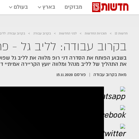
מבזקים
בארץ
בעולם
חדשות 13
תוכניות החדשות
לפני החדשות
בקרוב עבודה
בקרוב עבודה: לליב 
בקרוב עבודה: לליב גל - פרק
את התהליך של לליב מנהל ומלווה יועץ הקריירה אמיתיי דו
מאת
בקרוב עבודה
פורסם
15.11.2020
אזור
נגן
וידאו
נווט
עם
מקאש
TAB