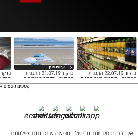
אופס, משהו השתבש
נסה בשנית
ברקוד 22.07.19 התכנית
ברקוד 21.07.19 התכנית
המלאה - חותכים סוכר מהכוס
המלאה - מדריך הביטוחים
המלאה
לחו״ל
קטעים נוספים +
אין דבר מפחיד יותר מביטול החופשה שתכננתם ושילמתם