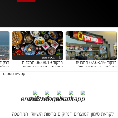
אופס, משהו השתבש
נסה בשנית
ברקוד 07.08.19 התכנית
ברקוד 06.08.19 התכנית
המלאה - הקומבינה של
המלאה - מהפכת הסימון
המלאה
בורגראנץ'
בתפריטים
קטעים נוספים +
לקראת סימון המוצרים המזיקים ברשות השיווק, המהפכה