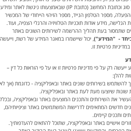
ששימשו אותך, מקום, סוג וכתובת המחשב (כתובת IP) שבאמצעותו ניגשת לאתר ומידע
ההפעלה, מספר הטלפון הנייד, מספר הזיהוי הייחודי של המכשיר
, היסטוריית הגלישה, מידע אודות תוכניות הטלוויזיה והרגלי הצפיה, ועוד.
תונים שתמסור בעת תהליך ההרשמה לשירותים השונים באתר
ביחד - "המידע")
, יכול שיישמרו במאגר המידע של רשת, וייעשה
דיניות פרטיות זו.
 ייעשה רק על פי מדיניות פרטיות זו או על פי הוראות כל דין –
ת להלן:
שר לך להשתמש בשירותים שונים באתר ובאפליקציה - כדוגמת (אך לא
ת שונות שיוצעו מעת לעת באתר ובאפליקציה.
 ולהעשיר את השירותים והתכנים המוצעים באתר ובאפליקציה, ובכלל
כנים חדשים המתאימים לדרישות המשתמשים באתר וציפיותיהם,
ים ותכנים קיימים.
ים את הפרסום, והמודעות שיוצגו לעיניך בעת הביקור באתר