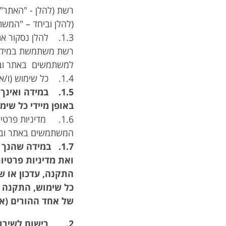
רשת (להלן - "האתר")
(להלן וביחד – "המשת
1.3. להלן נסקור 
רשת משתמשת במידע,
למשתמשים באתר ובא
1.4. כל שימוש (ו/או התקנה) באתר ו/או באפליקציה כפוף למדיניות פרטיות זו.
1.5. במידה ואינ
באופן מיידי כל שי
1.6. מדיניות פרט
המשתמשים באתר ובא
ואת מדיניות פרטיו
התקנה, עדכון או ש
כל שימוש, התקנה ו
של אחד ההורים (או
2. רישום לשירותים