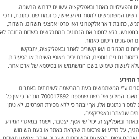
ים והפעילויות באתר ובאפליקציה עשויים לדרוש הרשמה.
ים המשתמשים למסור מידע אישי, כדוגמת שם, כתובת, דרכי
ש, כתובת דואר אלקטרוני ו/או פרטי אמצעי תשלום. השדות,
 במפורש. בלא למסור את הנתונים המתבקשים בשדות החובה לא
ם הטעונים רישום כאמור.
רותים הכלולים ו/או קשורים לאתר ובאפליקציה, יתבקשו
סור נתונים נוספים, המתחייבים מאופי השירות או הפעילות.
מסרים ע"י המשתמשים בעת ההרשמה לשירותים באתרים
ובאפליקציה, יישמרו במאגר המידע של רשת שמספרו 700017892 מובהר כי אין כל
סור נתונים אלו, אך יובהר כי ללא מסירת הפרטים, לא ניתן
ים שבאתר ובאפליקציה.
באתר ובאפליקציה, יכול שייאסף, יצטבר, וישמר במאגרי המידע
הגיך, על מידע או פרסומות שקראת באתר או בעת השימוש
 שבהם צפית, ההצעות והשירותים שעניינו אותך, אמצעי תשלום