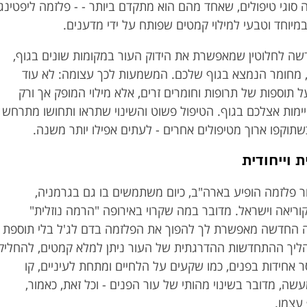
סוגי טיפולים, שאחד מהם הוא מתקדם ביותר - - פלזמה ליפטינג
שה לחלוטין שמאפשרת את הידוק העור במקומות שונים בגוף,
ם, מחומר הנמצא בגוף שלכם. המשמעות לכך עצומה: לא עוד
 תוספות של תרופות וחומרים זרים, אלא מילוי המופק אך ורק
מות אצלכם בגוף. הטיפול פשוט והשינוי שתראו ותחושו מתרחש
תוקפו ארוך מטיפולים אחרים - לעתים אפילו יותר משנה.
 וייחודית
ר פלזמה הופיע בארה"ב, כיום משתמשים בו גם בגרמניה,
קוריאה וישראל. מדובר במה שקרוי באירופה "הרמה נוזלית"
Liq). השיטה החדשה מאפשרת לך להפוך את הפלזמה בדם לג'ל בלי תוספת
ליך ההתחדשות ההדרגתית של העור ניתן למלא קמטים, להחליק
 אחידות בפנים, כמו שקעים על הלחיים ומתחת לעיניים, קו
שה, מדובר בשינוי מהותי של עור הפנים - וכל זאת, כאמור,
עצמו.