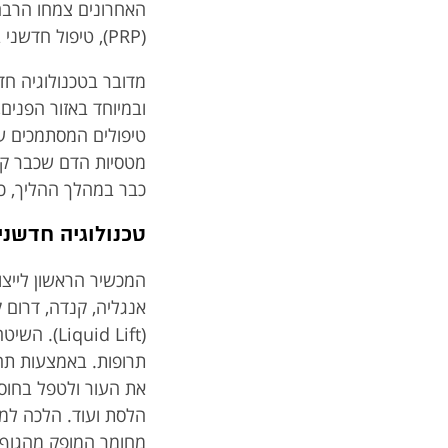
האחרונים צמחו הרבה 
(PRP), טיפול חדשני במיוחד וטבעי למילוי קמטים שפותח על ידי מדענים.
מדובר בטכנולוגיה חד
ובמיוחד באזור הפני
טיפולים המסתמכים על
מטסיות הדם שכבר קיי
כבר במהלך ההליך, כש
טכנולוגיה חדשנית
המכשיר הראשון לייצו
אנגליה, קנדה, דרום 
(uid Lift
תרופות. באמצעות תה
את העור ולטפל בחוסר
הלסת ועוד. הלכה למע
מחומר המופק מהגוף 