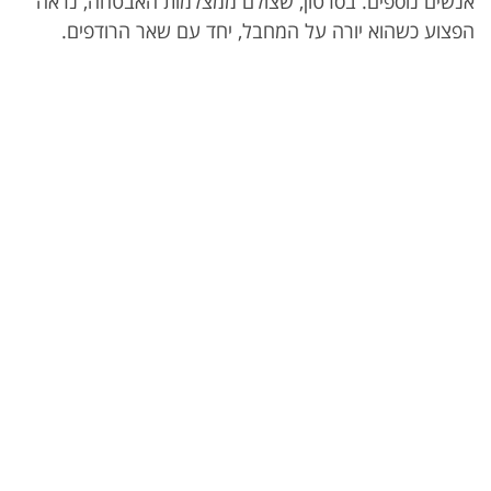
אנשים נוספים. בסרטון, שצולם ממצלמות האבטחה, נראה
הפצוע כשהוא יורה על המחבל, יחד עם שאר הרודפים.