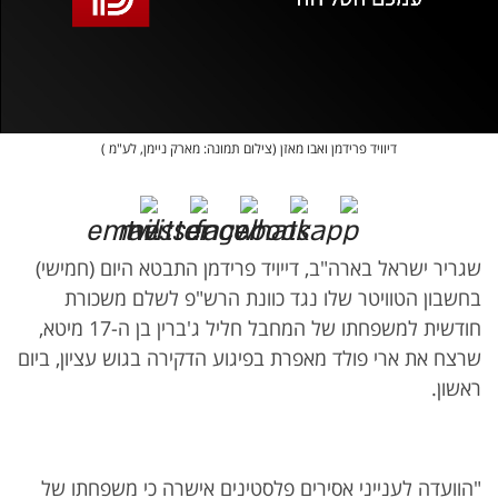
אופס, משהו השתבש
נסה בשנית
דיוויד פרידמן ואבו מאזן (צילום תמונה: מארק ניימן, לע"מ )
שגריר ישראל בארה"ב, דייויד פרידמן התבטא היום (חמישי)
בחשבון הטוויטר שלו נגד כוונת הרש"פ לשלם משכורת
חודשית למשפחתו של המחבל חליל ג'ברין בן ה-17 מיטא,
שרצח את ארי פולד מאפרת בפיגוע הדקירה בגוש עציון, ביום
ראשון.
"הוועדה לענייני אסירים פלסטינים אישרה כי משפחתו של