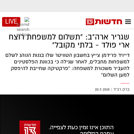
LIVE
שגריר ארה"ב: "תשלום למשפחת רוצח
ארי פולד - בלתי מקובל"
דייויד פרידמן צייץ בחשבון הטוויטר שלו בגנות הנוהג לשלם
למשפחות מחבלים, לאחר שגילה כי בכוונת הפלסטינים
להעביר משכורת למשפחה: "פרקטיקה שחייבת להיפסק
למען השלום"
ברק רביד
|
20.9.2018
אזור
נגן
וידאו
נווט
עם
מקאש
TAB