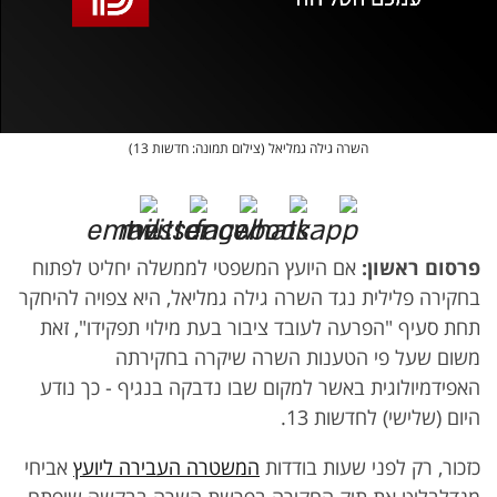
אופס, משהו השתבש
נסה בשנית
השרה גילה גמליאל (צילום תמונה: חדשות 13)
פרסום ראשון
:
אם היועץ המשפטי לממשלה יחליט לפתוח
בחקירה פלילית נגד השרה גילה גמליאל, היא צפויה להיחקר
תחת סעיף "הפרעה לעובד ציבור בעת מילוי תפקידו", זאת
משום שעל פי הטענות השרה שיקרה בחקירתה
האפידמיולוגית באשר למקום שבו נדבקה בנגיף - כך נודע
היום (שלישי) לחדשות 13.
כזכור, רק לפני שעות בודדות
המשטרה העבירה ליועץ
אביחי