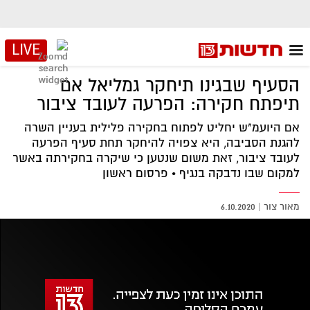
LIVE
הסעיף שבגינו תיחקר גמליאל אם
תיפתח חקירה: הפרעה לעובד ציבור
אם היועמ"ש יחליט לפתוח בחקירה פלילית בעניין השרה
להגנת הסביבה, היא צפויה להיחקר תחת סעיף הפרעה
לעובד ציבור, זאת משום שנטען כי שיקרה בחקירתה באשר
למקום שבו נדבקה בנגיף • פרסום ראשון
מאור צור
|
6.10.2020
אזור
נגן
וידאו
נווט
עם
מקאש
TAB