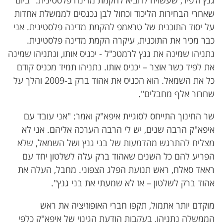
גנץ ולפיד, שעשויה להביא להקמת מדינה פלסטינית: "ביום
שאחרי הבחירות הליכוד וכחול לבן נכנסים לממשלת אחדות
על יסוד התוכנית של טראמפ להקמת מדינה פלסטינית. אני
כבר מכיר את התוכנית, עיקרה הקמת מדינה פלסטינית.
נתניהו שמינה את גנץ לרמטכ"ל - יכניס אותו, ונתניהו שמינה
את לפיד כשר אוצר – יכניס אותו. נתניהו תמיד מכניס קודם
כל את השמאל. הוא הכניס את אהוד ברק ב-2009 והלך על
שחרור אלף מחבלים".
שר החינוך התייחס לסוגיית איפא"ק ואמר: "אני עובד עם
איפא"ק הרבה שנים, יש לי הרבה הערכה אליהם. אני לא
מצליח להתרגש מהדמעות של בני גנץ ושל השמאל, שלא
הפריע להם כל השנים שאהוד ברק עלה לשלטון יחד עם
ראאד סאלח, ראש תנועת הפלג הצפוני. מחבל, העלה את
אהוד ברק לשלטון – אז לא שמעתי את בני גנץ".
מוקדם יותר אתמול, תקפו חברי האופוזיציה את ראש
הממשלה נתניהו, בעקבות הודעת הגינוי של איפא"ק כלפי