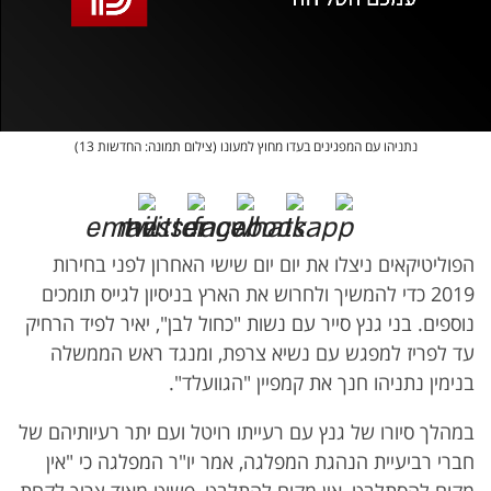
אופס, משהו השתבש
נסה בשנית
נתניהו עם המפגינים בעדו מחוץ למעונו (צילום תמונה: החדשות 13)
הפוליטיקאים ניצלו את יום יום שישי האחרון לפני בחירות
2019 כדי להמשיך ולחרוש את הארץ בניסיון לגייס תומכים
נוספים. בני גנץ סייר עם נשות "כחול לבן", יאיר לפיד הרחיק
עד לפריז למפגש עם נשיא צרפת, ומנגד ראש הממשלה
בנימין נתניהו חנך את קמפיין "הגוועלד".
במהלך סיורו של גנץ עם רעייתו רויטל ועם יתר רעיותיהם של
חברי רביעיית הנהגת המפלגה, אמר יו"ר המפלגה כי "אין