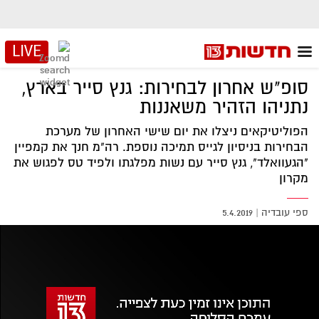
LIVE
סופ"ש אחרון לבחירות: גנץ סייר בארץ,
נתניהו הזהיר משאננות
הפוליטיקאים ניצלו את יום שישי האחרון של מערכת
הבחירות בניסיון לגייס תמיכה נוספת. רה"מ חנך את קמפיין
"הגעוואלד", גנץ סייר עם נשות מפלגתו ולפיד טס לפגוש את
מקרון
ספי עובדיה
|
5.4.2019
אזור
נגן
וידאו
נווט
עם
מקאש
TAB