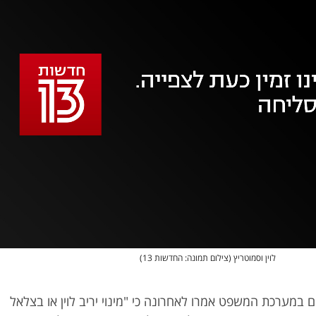
אופס, משהו השתבש
נסה בשנית
לוין וסמוטריץ (צילום תמונה: החדשות 13)
ם במערכת המשפט אמרו לאחרונה כי "מינוי יריב לוין או בצלאל