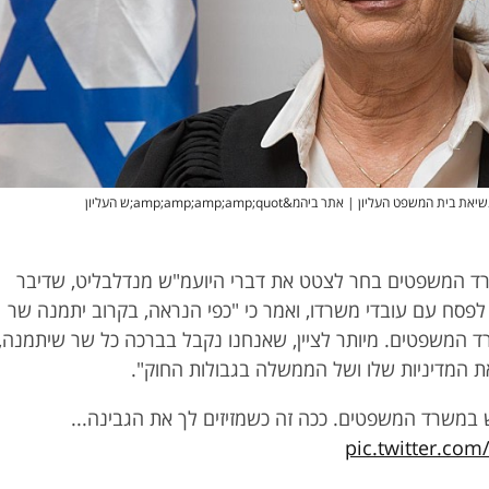
ת המשפט העליון | אתר ביהמ&amp;amp;amp;amp;quot;ש העליון
ד המשפטים בחר לצטט את דברי היועמ"ש מנדלבליט, שדיבר
פסח עם עובדי משרדו, ואמר כי "כפי הנראה, בקרוב יתמנה שר
 המשפטים. מיותר לציין, שאנחנו נקבל בברכה כל שר שיתמנה,
את המדיניות שלו ושל הממשלה בגבולות החוק".
במשרד המשפטים. ככה זה כשמזיזים לך את הגבינה...
pic.twitter.co