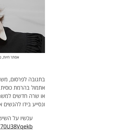
אסתר חיות, נשיאת בי
בתגובה לפרסום, משר
אתמול בהרמת כוסית ל
או שרה חדשים למשרד
ונסייע בידו להגשים 
עכשיו על השיש 
m/70U38Vqekb