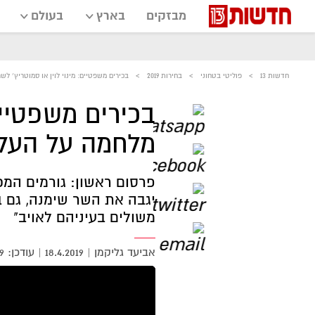
מבזקים
בארץ
בעולם
חדשות 13
פוליטי בטחוני
בחירות 2019
בכירים משפטיים: מינוי לוין או סמוטריץ׳ לש
בכירים משפטיים:
מלחמה על העלי
פרסום ראשון: גורמים המכ
יגבה את השר שימנה, גם ב
משולים בעיניהם לאויב"
אביעד גליקמן
|
18.4.2019
9
אזור
נגן
וידאו
נווט