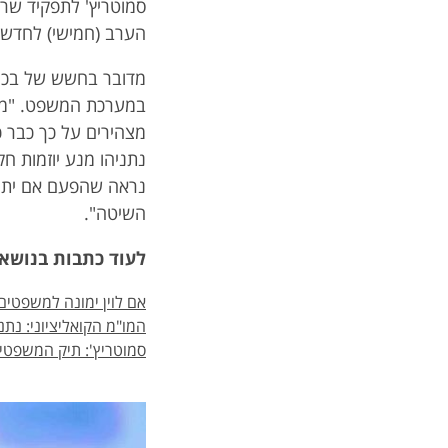
סמוטריץ' לתפקיד שר
הערב (חמישי) לחדשות 3
מדובר בחשש של בכירי
במערכת המשפט. "מדו
מצהירים על כך כבר 
נתניהו מנע יוזמות ח
נראה שהפעם אם יתמנ
השיטה".
לעוד כתבות בנושא:
אם לוין ימונה למשפטים 
המו"מ הקואליציוני: נת
סמוטריץ': תיק המשפטים