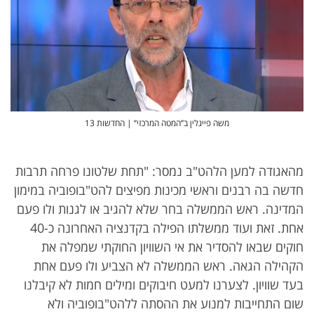
משה פייגלין ב’’המטה המרכזי’’ | החדשות 13
מהאגודה למען הלהט"ב נמסר: "תחת שלטונו פרחה תרבות
חדשה בה רבנים וראשי מכינות מפיצים להט"בופוביה במימון
המדינה. ראש הממשלה בחר שלא להגיב או לגנות ולו פעם
אחת. זאת ועוד ממשלתו הפילה בקדנציה האחרונה כ-40
חוקים שבאו להסדיר את אי השוויון החוקתי שמפלה את
הקהילה הגאה. ראש הממשלה לא הצביע ולו פעם אחת
בעד שוויון. לצערנו למעט חיבוקים ומילים חמות לא קיבלנו
שום התחייבות למנוע את ההסתה ללהט"בופוביה ולא