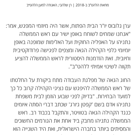
מחאת הלהט’’ב ב-2018 | רן שלהבי, האגודה למען הלהט״ב
ערן גלובוס יו"ר הבית הפתוח, אשר היה מיוזמי המפגש, אמר:
"אנחנו שמחים לשוחח באופן ישיר עם ראש הממשלה
נתניהו על האפליה החוקית ועל האלימות שמופנה באופן
יומיומי כלפי הקהילה הגאה ומצפים לפגישה פרודוקטיבית
וחיובית. זאת הזדמנות היסטורית לראש הממשלה להציע
תקווה לשינוי אמיתי ללהט"ב".
החוג הגאה של מפלגת העבודה מתח ביקורת על החלטתו
של ראש הממשלה להיפגש עם נציגי הקהילה קרוב כל כך
למועד הבחירות. "בדיוק לפני שבוע הוזמן לבית משפחת
נתניהו אדם בשם 'קפטן ג׳ורג' שכתב דברי הסתה איומים
כנגד הקהילה הגאה בטוויטר, והתקבל בכבוד רב. ראש
הממשלה נתניהו מחבק ביד אחת את הגורמים החשוכים
והמסיתים ביותר בחברה הישראלית, ואת היד השנייה הוא