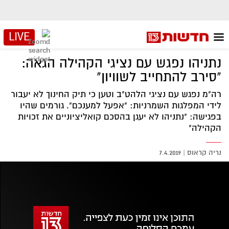
LIVE
נתניהו נפגש עם נציגי הקהילה הגאה:
"סירב להתחייב לשוויון"
רה"מ נפגש עם נציגי הלהט"ב וטען כי תיק החינוך לא יעבור
לידי המפלגות השמרניות: "אפעל למענכם". גורמים שהיו
בפגישה: "נתניהו לא יעגן בהסכם קואליציוניים את זכויות
הקהילה"
נריה קראוס
|
7.4.2019
אזור
נגן
וידאו
נווט
עם
מקאש
TAB