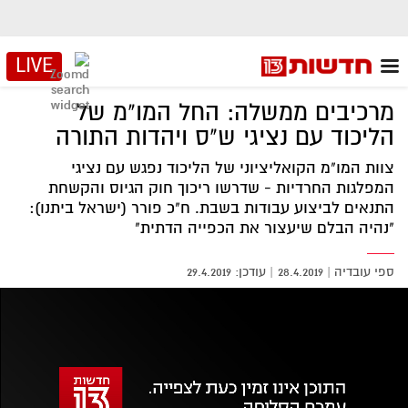
LIVE
מרכיבים ממשלה: החל המו"מ של
הליכוד עם נציגי ש"ס ויהדות התורה
צוות המו"מ הקואליציוני של הליכוד נפגש עם נציגי
המפלגות החרדיות - שדרשו ריכוך חוק הגיוס והקשחת
התנאים לביצוע עבודות בשבת. ח"כ פורר (ישראל ביתנו):
"נהיה הבלם שיעצור את הכפייה הדתית"
ספי עובדיה
|
28.4.2019
29.4.2019
אזור
נגן
וידאו
נווט
עם
מקאש
TAB