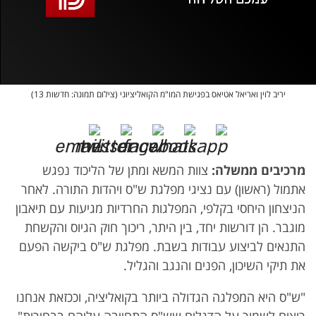
אופס, משהו השתבש
נסה בשנית
יריב לוין ואריאל אטיאס בפגישת המו"מ הקואליציוני (צילום תמונה: חדשות 13)
מרכיבים ממשלה:
צוות המשא ומתן של הליכוד נפגש
אתמול (ראשון) עם נציגי מפלגת ש"ס ויהדות התורה. לאחר
הניצחון היחסי בקלפי, המפלגות החרדיות מגיעות עם תיאבון
מוגבר. הן דורשות יחד, בין היתר, ריכוך חוק הגיוס והקשחת
התנאים לביצוע עבודות בשבת. מפלגת ש"ס ביקשה הפעם
את תיקי השיכון, הפנים והנגב והגליל.
"ש"ס היא המפלגה הגדולה ביותר בקואליציה, וככזאת אנחנו