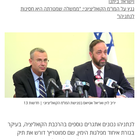
וישראל ביתנו
גנץ על המו"מ הקואליציוני: "ממשלה שמטרתה היא חסינות
לנתניהו"
יריב לוין ואריאל אטיאס בפגישת המו’’מ הקואליציוני | חדשות 13
לנתניהו נכונים אתגרים נוספים בהרכבת הקואליציה, בעיקר
בגזרת איחוד מפלגות הימין, שם סמוטריץ' דורש את תיק