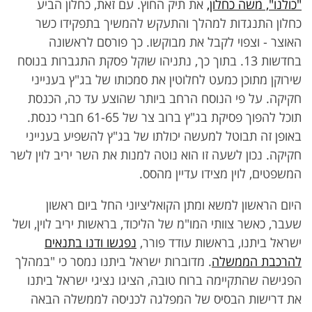
"כולנו", משה כחלון,
את תיק החוץ. עם זאת, כחלון הביע
כחלון התנגדות למהלך והתעקש להמשיך בתפקידו כשר
האוצר - וצפוי לקבל את מבוקשו. כך פורסם לראשונה
בחדשות 13. בתוך כך, נתניהו שוקל פסקת התגברות בנוסח
שירוקן מתוכן כמעט לחלוטין את סמכותו של בג"ץ בענייני
חקיקה. על פי הנוסח הרחב ביותר שהוצע עד כה, הכנסת
תוכל להפוך פסיקת בג"ץ ברוב צר של 61-65 חברי כנסת.
באופן זה תבוטל למעשה יכולתו של בג"ץ להשפיע בענייני
חקיקה. נכון לשעה זו הוא נוטה למנות את השר יריב לוין לשר
המשפטים, לוין מצידו עדיין מהסס.
היום הראשון למשא ומתן הקואליציוני החל ביום ראשון
שעבר, כאשר צוותי המו"מ של הליכוד, בראשות יריב לוין, ושל
ישראל ביתנו, בראשות עודד פורר,
נפגשו ודנו בתנאים
להרכבת הממשלה
. מדוברות ישראל ביתנו נמסר כי "במהלך
הפגישה שהתקיימה ברוח טובה, הציגו נציגי ישראל ביתנו
את דרישות הבסיס של המפלגה לכניסה לממשלה הבאה