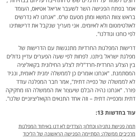
רוצים לשמור על הדגלים שש"ס התחייבה עליהם בבחירות",
אמר בפתח הפגישה השר לשעבר אריאל אטיאס, העומד
בראש צוות המשא ומתן מטעם ש"ס. "אנחנו לא נדרשים
לאולטימטום ולא לאיומים. אני מעריך שנקבל את דרישותינו
לפי כוחנו וגודלנו".
דרישות המפלגות החרדיות מתנגשות עם הדרישות של
מפלגת ישראל ביתנו. לפחות לפי שעה הפערים עדיין גדולים
בין הצלע החרדית-חרד"לית לצלע החילונית בקואליציה
המסתמנת. "אנחנו אומרים כן לממשלה ימנית לאומית, ונגיד
לא לממשלה של כפייה דתית", אמר חבר המפלגה עודד
פורר. "אנחנו נהיה הבלם שיעצור את הממשלה הזו מחקיקה
דתית ומכפייה דתית – וזה אחד התנאים הקואליציוניים שלנו".
עוד בחדשות 13:
תמה פגישת נתניהו וכחלון; הצדדים לא דנו באיחוד המפלגות
מרכיבים ממשלה: הסתיימה הפגישה הראשונה של הליכוד