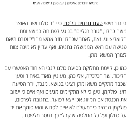
נתניהו וליברמן (ארכיון) | עמוס בן גרשום / לע"מ
ביום חמישי
טענו גורמים בליכוד
כי
יו"ר כולנו ושר האוצר
משה כחלון, "גורר רגליים" בנוגע לפתיחה במשא ומתן
הקואליציוני. זאת, לאחר שכחלון חזר אמש מחו"ל וטרם תיאם
פגישה עם ראש הממשלה נתניהו, ואף עדיין לא מינה צוות
לצורך המשא ומתן.
כמו כן, קיימת מחלוקת בסיעת כולנו לגבי האיחוד האפשרי עם
הליכוד. שר הכלכלה, אלי כהן, מעוניין מאוד באיחוד וטען
שכבר מתקיים משא ומתן רציני בנושא. מנגד, יו"ר הסיעה
רועי פולקמן, טען כי לא מתקיימים מגעים ואף איים כי יעזוב
את הכנסת אם המיזוג אכן ייצא לפועל
. בתגובה לפרסום,
פולקמן הבהיר כי ״מעולם לא איים לפרוש והוא סומך את ידו
על כחלון ועל כל החלטה שיקבל״ כך נמסר מלשכתו.