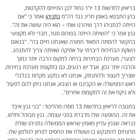
בריאיון לחדשות 13 יו"ר כחול לבן התייחס להקלטות,
בהן התבטא באופן חריג נגד רה"מ
נתניהו
ואמר כי "אם
הייתה לנתניהו דרך שיהרגו אותי – הוא היה עושה את זה".
גנץ אמר כי "השיחה הייתה בפורום סגור, חברי ולא מקצועי
בהקשר להסתה המאוד חמורה שאנחנו חיים בה". "בנאום
השקת הבחירות דיברתי על אתיקה שאיתה צריך להתנהג.
לצערי, מערכת הבחירות ברחה למקום הרבה יותר נמוך
והרבה יותר נכון. אבל יש רגעים, גם בתקופת מערכת בחירות,
שצריך לעצור ולהתנתק. אנחנו לא נתקע מקלות בגלגלי
ראש הממשלה או הקבינט או הצבא, אנחנו ניתן להם לפעול
ולא ניקח את זה למקומות אחרים".
בתגובה לריאיון בחדשות 13 מסרו מהליכוד: "בני גנץ איבד
את זה. ההופעה שלו מדברת בפני עצמה. גנץ מבוהל וחלש.
כנראה שגנץ עדיין מאמין שראש הממשלה נתניהו שולח
מרצחים להתנקש בו וששלח את הרוסים לפרוץ לטלפון שלו.