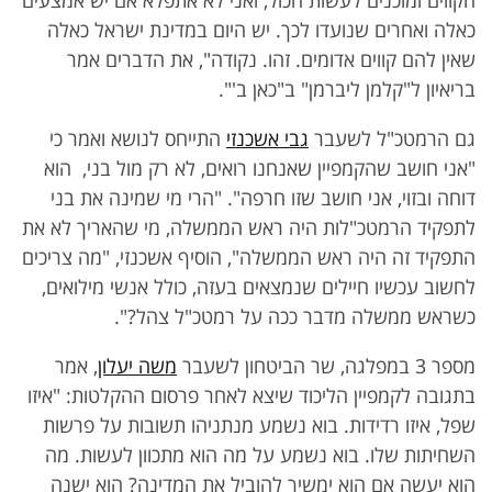
הקווים ומוכנים לעשות הכול, ואני לא אתפלא אם יש אמצעים
כאלה ואחרים שנועדו לכך. יש היום במדינת ישראל כאלה
שאין להם קווים אדומים. זהו. נקודה", את הדברים אמר
בריאיון ל"קלמן ליברמן" ב"כאן ב'".
גם הרמטכ"ל לשעבר
גבי אשכנזי
התייחס לנושא ואמר כי
"אני חושב שהקמפיין שאנחנו רואים, לא רק מול בני, הוא
דוחה ובזוי, אני חושב שזו חרפה". "הרי מי שמינה את בני
לתפקיד הרמטכ"לות היה ראש הממשלה, מי שהאריך לא את
התפקיד זה היה ראש הממשלה", הוסיף אשכנזי, "מה צריכים
לחשוב עכשיו חיילים שנמצאים בעזה, כולל אנשי מילואים,
כשראש ממשלה מדבר ככה על רמטכ"ל צהל?".
מספר 3 במפלגה, שר הביטחון לשעבר
משה יעלון
, אמר
בתגובה לקמפיין הליכוד שיצא לאחר פרסום ההקלטות: "איזו
שפל, איזו רדידות. בוא נשמע מנתניהו תשובות על פרשות
השחיתות שלו. בוא נשמע על מה הוא מתכוון לעשות. מה
הוא יעשה אם הוא ימשיך להוביל את המדינה? הוא ישנה