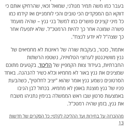
בעבר כמו משה תמיר מגולני, שמואל זכאי, שהרחיקו אותם כי
דווקא הם המפקדים הכי טובים והכי לוחמניים ואז קידמו כמו
כל מיני קצינים פושרים כמו למשל בני גנץ – שהיה מועמד
פשרה שמונה אחר כך להיות הרמטכ"ל. שלא יתפעלו אחר
כך שצה"ל לא יודע לנצח".
אתמול, כזכור, בעקבות שורה של ראיונות לא מחמיאים של
גנץ מוושינגטון לערוצי הטלוויזיה, נשטפו הרשתות
החברתיות, בעידוד צוות הקמפיין של
הליכוד
, בקטעים מתוכם
שמציגים את גנץ באור לא מחמיא וכלא כשיר להנהגה. באחד
הסרטונים נשמע גנץ אומר שהוא "יציב לחלוטין", כשהבעת
פניו של גנץ מוצגת באופן לא מחמיא. בכחול לבן הגיבו
באמצעות סרטון שבו ראש הממשלה בנימין נתניהו משבח
את גנץ, בזמן שהיה רמטכ"ל.
מההכרזה על בחירות ועד ההליכה לקלפי: כל הסקרים של חדשות
13