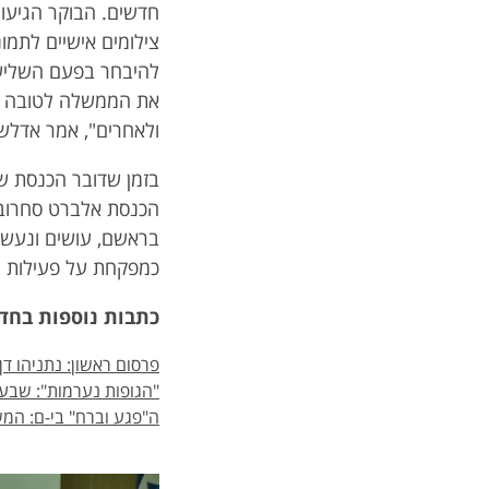
חדשים. הבוקר הגיעו
צילומים אישיים לתמו
להיבחר בפעם השלישית
את הממשלה לטובה יו
ולאחרים", אמר אדלשט
בזמן שדובר הכנסת שמ
הכנסת אלברט סחרוביץ
בראשם, עושים ונעשה
כמפקחת על פעילות ה
כתבות נוספות בחדשות
פרסום ראשון: נתניהו ד
"הגופות נערמות": שבע נ
ה"פגע וברח" בי-ם: המ