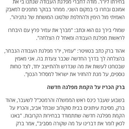
בחירתו ליו"ר. מודה לחברי מפלגת העבודה שנתנו בי את
אמונם ובחרו בי במקום השני. ממחר בבוקר מתפנים למאבק
האמיתי מול הימין ולהחלפת שלטונו המושחת של נתניהו".
שמולי בירך גם הוא וכתב: "מברך את עמיר פרץ עם היבחרו
לראשות מפלגת העבודה ומאחל לו הצלחה".
אהוד ברק כתב בטוויטר: "עמיר, יו"ר מפלגת העבודה הנבחר,
בהצלחה לך בדרך החדשה שכבר צעדת בה. אני מאמין
שבכוחנו לעשות את מה שנדרש ולהתייצב יחד, לצד כוחות
נוספים, על מנת להחזיר את ישראל למסלול הנכון".
ברק הכריז על הקמת מפלגה חדשה
בשבוע שעבר כינס ראש הממשלה והרמטכ"ל לשעבר, אהוד
ברק, מסיבת עיתונים בבית סוקולוב שבתל אביב, והכריז על
הקמת מפלגה חדשה שתתמודד בבחירות הקרובות. "באנו
לכאן לומר את דברינו על מה שקורה מסביב", אמר ברק