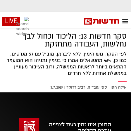
LIVE
סקר חדשות 13: הליכוד וכחול לבן
נחלשות, העבודה מתחזקת
לפי הסקר, גוש הימין, ללא ליברמן, מוביל עם 57 מנדטים.
כמו כן, 46% מהנשאלים אמרו כי בנימין נתניהו הוא המועמד
המתאים ביותר לראשות הממשלה, ורוב הציבור מעוניין
בממשלת אחדות ללא חרדים
אילה חסון
ספי עובדיה
רביב דרוקר
|
3.7.2019
אזור
נגן
וידאו
נווט
עם
מקאש
TAB