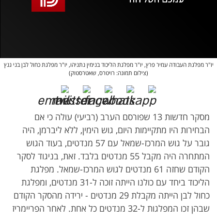
אופס, משהו השתבש
נסה בשנית
יו"ר מפלגת העבודה עמיר פרץ, יו"ר מפלגת הליכוד בנימין נתניהו, יו"ר מפלגת כחול לבן בני גנץ
(צילום תמונה: רויטרס, שאטרסטוק)
מסקר חדשות 13 שפורסם הערב (רביעי) עולה כי אם
הבחירות היו מתקיימות היום, גוש הימין, ללא ליברמן, היה
גובר על גוש המרכז-שמאל עם 57 מנדטים, בעוד הגוש
המתחרה היה מקבל 55 מנדטים בלבד. זאת, בניגוד לסקר
הקודם שחזה 61 מנדטים לגוש המרכז-שמאל. מפלגת
הליכוד ביחד עם כולנו הייתה זוכה ל-31 מנדטים, ומפלגת
כחול לבן הייתה מקבלת 29 מנדטים - ירידה מהסקר הקודם
שבהן זכו המפלגות ל-32 מנדטים כל אחת. לאחר הפריימריז