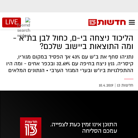
LIVE
הליכוד ניצחה בי-ם, כחול לבן בת"א -
ומה התוצאות ביישוב שלכם?
נתניהו סחף את ב"ש עם 43% אך הפסיד במקום מגוריו,
קיסריה. גנץ ניצח בחיפה עם 32.69% ובכפר אחים - ומה היו
ההתפלגויות ביו"ש ובערי המגזר הערבי • הנתונים המלאים
חדשות 13
|
10.4.2019
אזור
נגן
וידאו
נווט
עם
מקאש
TAB