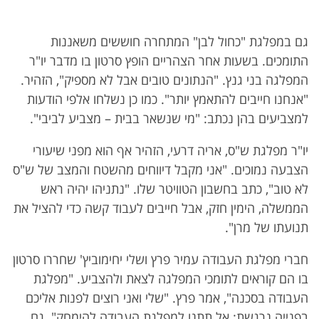
גם במפלגת "כחול לבן" המתחרה חוששים משאננות
התומכים. בשעות אחר הצהריים הופץ סרטון בו מדבר יו"ר
המפלגה בני גנץ. "הנתונים טובים אבל לא מספיק", הזהיר.
"אנחנו חייבים להתאמץ יותר". כמו כן נשלחו אלפי הודעות
למצביעים בהן נכתב: "מי שנשאר בבית – מצביע לביבי".
יו"ר מפלגת ש"ס, אריה דרעי, הזהיר אף הוא מפני שיעורי
הצבעה נמוכים. "אני מקבל דיווחים מהשטח והמצב של ש"ס
לא טוב", כתב בחשבון הטוויטר שלו. "נתניהו יהיה ראש
הממשלה, הימין חזק, אבל חייבים לעבוד קשה כדי להציל את
תנועתו של מרן".
חברי מפלגת העבודה עמיר פרץ ושלי יחימוביץ' שחררו סרטון
בו הם קוראים לתומכי המפלגה לצאת ולהצביע. "מפלגת
העבודה בסכנה", אמר פרץ. "שלי ואני רוצים לפנות אליכם
בפנייה נרגשת: אל תתנו למפלגת העבודה להימחק". גם