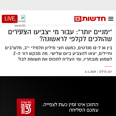
LIVE
"ימניים יותר": עבור מי יצביעו הצעירים
שהולכים לקלפי לראשונה?
בין 10 ל-12 מנדטים, כמעט חצי מיליון תלמידי י"ב, מלש"בים
וחיילים, יצאו להצביע ביום שלישי. מה מבקש דור ה-Z
לשמוע מנבחריו, ומי הצליח לתפוס את תשומת לבו?
ינון מילס
|
6.4.2019
אזור
נגן
וידאו
נווט
עם
מקאש
TAB