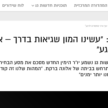
המהדורה המרכזית
תוכניות חדשות 13
לוח שידורים
 אך איני מתחרט לרגע"
 "עשינו המון שגיאות בדרך – א
ע"
בהקלטות שהגיעו לידי חדשות 13 נשמע יו"ר הימין החדש מסכם את מסע הבחי
רחש בביתה של אלונה ברקת. "המהות שלנו זה קודם
ו יותר ימנים"