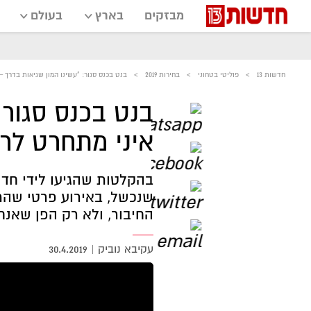
מבזקים
בארץ
בעולם
חדשות 13
פוליטי בטחוני
בחירות 2019
בנט בכנס סגור: "עשינו המון שגיאות בדרך –
בנט בכנס סגור:
איני מתחרט לרג
שנכשל, באירוע פרטי שהת
החיבור, ולא רק הפן שאנחנ
עקיבא נוביק
|
30.4.2019
אזור
נגן
וידאו
נווט