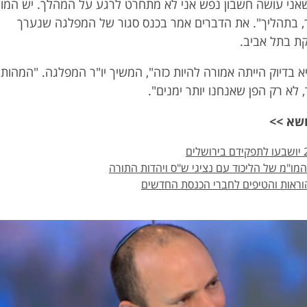
שות 13 כי "כשאני עושה חשבון נפש אני לא מתחרט לרגע על המהלך. יש המון
, בתהליך". את הדברים אמר בכנס סגור של המפלגה שנערך
ת בתל אביב.
בדיוק הייתה אמורה להיות כזה", המשיך יו"ר המפלגה. "המהות
 לא רק הפן שאנחנו יותר ימנים".
ושא >>
ו"מ של הליכוד עם נציגי ש"ס ויהדות התורה
ראות והטיפים לחברי הכנסת החדשים