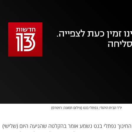
אופס, משהו השתבש
נסה בשנית
יו"ר הבית היהודי, נפתלי בנט (צילום תמונה: רויטרס)
 החינוך נפתלי בנט נשמע אומר בהקלטה שהגיעה היום (שלישי)