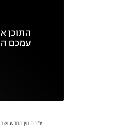
עם
מקאש
TAB
יו"ר הימין החדש ושר