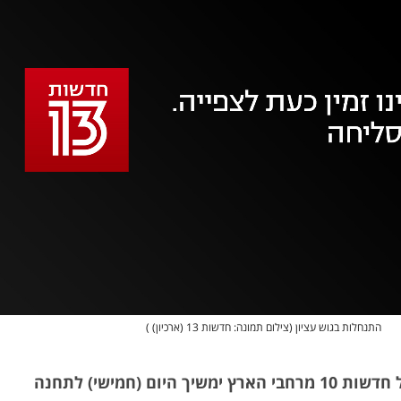
אופס, משהו השתבש
נסה בשנית
התנחלות בגוש עציון (צילום תמונה: חדשות 13 (ארכיון) )
מבצע השידורים של חדשות 10 מרחבי הארץ ימשיך היום (חמישי) לתחנה