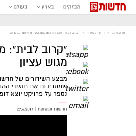
מבזקים
בארץ
בעולם
חדשות 13
חדשות בארץ
"קרוב לבית": מהדורת החדשות בשידור מיוחד מגוש עציון
"קרוב לבית": 
מגוש עציון
שמטרידות את תושבי המועצ
נספר על פרויקט יוצא דופן שמתקיים כבר 3 ש
חדשות nana10
|
29.6.2017
אזור
נגן
וידאו
נווט