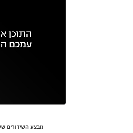
עם
מקאש
TAB