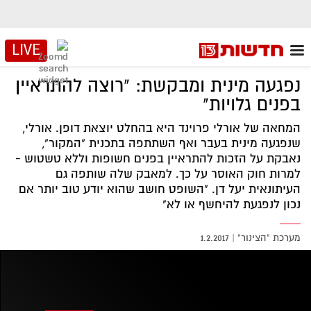
LIVE
נפגעה מינית ומבקשת: "רוצה להתראיין
בפנים גלויות"
המחאה של אורלי פרוינד היא בהחלט יוצאת דופן. אורלי,
שנפגעה מינית בעבר ואף השתתפה בתכנית "המקור",
נאבקת על הזכות להתראיין בפנים חשופות וללא טשטוש -
למרות חוק האוסר על כך. למאבק שלה שותפה גם
העיתונאית יעל דן. "השופט חושב שהוא יודע טוב יותר אם
נכון לנפגעת להיחשף או לא"
מערכת "הצינור"
|
1.2.2017
אזור
נגן
וידאו
נווט
עם