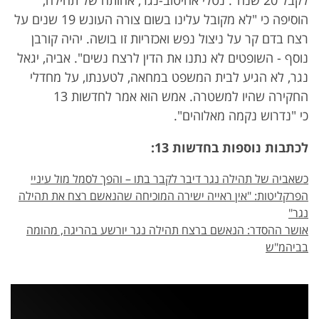
לקבל 20 שנה". נטלי אחיטוב-נגר, אחותה של תהילה,
הוסיפה כי "לא מקובל עלינו בשום צורה העונש 19 שנים על
רצח בדם קר על ניצול נפש ואכזריות זו בושה. יהיה קורבן
נוסף - השופטים לא נתנו את הדין לרצח נשים". אביה, יגאל
נגר, לא הגיע לבית המשפט במחאה, לטענתו, על מחדלי
החקירה שהיו למשטרה. אמש הוא אמר לחדשות 13
כי "נדרוש נקמה מאלוהים".
לכתבות נוספות בחדשות 13:
כשאביה של תהילה נגר דיבר לקבר בתו – והפך לסמל מול עיניי
הפרקליטות: "אין ראייה ישירה המוכיחה שהנאשם רצח את תהילה
נגר"
אושר ההסדר: הנאשם ברצח תהילה נגר יורשע בהריגה, מהומה
בביהמ"ש
אזור
נגן