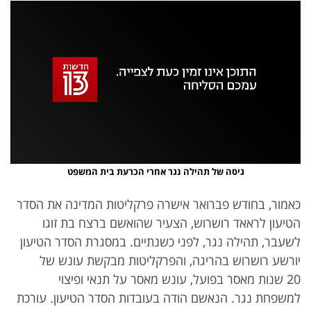
אזור
נגן
וידאו
נווט
עם
מקאש
TAB
אופס, משהו השתבש
נסה בשנית
גיסה של תהילה נגר אחרי הכרעת בית המשפט
כאמור, בחודש פברואר אישרה פרקליטות המדינה את הסדר
הטיעון לראאד רושרוש, הצעיר שהואשם ברצח בת זוגו
לשעבר, תהילה נגר, לפני כשנתיים. במסגרת הסדר הטיעון
יורשע רושרוש בהריגה, והפרקליטות מבקשת עונש של
20 שנות מאסר בפועל, עונש מאסר על תנאי ופיצוי
למשפחת נגר. הנאשם הודה בעובדות הסדר הטיעון. עורכת