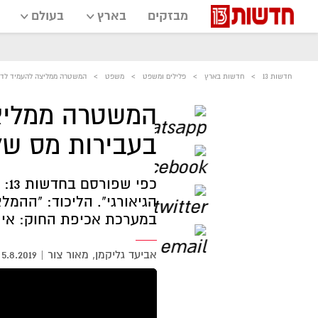
מבזקים
בארץ
בעולם
חדשות 13
חדשות בארץ
פלילים ומשפט
משפט
המשטרה ממליצה להעמיד לדין 
המשטרה ממליצה
בעבירות מס של 
כפ
הגיאורגי". הליכוד: "ההמ
במערכת אכיפת החוק: אי
אביעד גליקמן
מאור צור
|
5.8.2019
אזור
נגן
וידאו
נווט