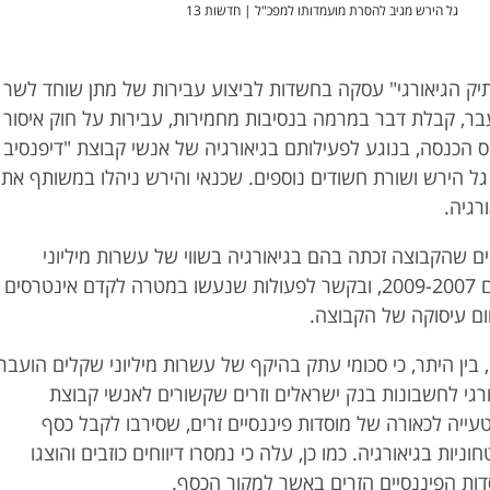
גל הירש מגיב להסרת מועמדותו למפכ"ל | חדשות 13
ק הגיאורגי" עסקה בחשדות לביצוע עבירות של מתן שוחד לשר
ר, קבלת דבר במרמה בנסיבות מחמירות, עבירות על חוק איסור
ס הכנסה, בנוגע לפעילותם בגיאורגיה של אנשי קבוצת "דיפנסיב
 גל הירש ושורת חשודים נוספים. שכנאי והירש ניהלו במשותף את
רגיה.
 שהקבוצה זכתה בהם בגיאורגיה בשווי של עשרות מיליוני
שקלים במהלך השנים 2009-2007, ובקשר לפעולות שנעשו במטרה לקדם אינטרסים
ום עיסוקה של הקבוצה.
בין היתר, כי סכומי עתק בהיקף של עשרות מיליוני שקלים הועברו
גי לחשבונות בנק ישראלים וזרים שקשורים לאנשי קבוצת
טעייה לכאורה של מוסדות פיננסיים זרים, שסירבו לקבל כסף
יות בגיאורגיה. כמו כן, עלה כי נמסרו דיווחים כוזבים והוצגו
דות הפיננסיים הזרים באשר למקור הכסף.