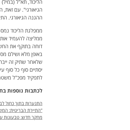
הליכוד, תא"ל (במיל) 
הגיאורגי". עם זאת, 
ההגנה הגיאורגי. התי
ממפלגת הליכוד נמסר
ממליצה להעמיד אותו 
דוחה בתוקף את החשדו
באופן מלא ושילם מס כד
שלאחר שתיק זה ייבחן
יסתיים סוף כל סוף עי
לתפקיד מפכ"ל משטרת י
לכתבות נוספות בחדשות
התנערות בתוך כחול לבן
"התיירת הבריטית: המשט
מחקר חדש: טבעונות ע