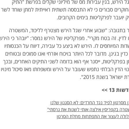
גל הירש, בגין עבירות מס של מיליוני שקלים בפרשת "התיק
החוקרים סבורים כי לא התבססה תשתית ראייתית למתן שוחד לשר
ק יועבר לפרקליטות בימים הקרובים.
 בתגובה: "שבוע אחרי שגל הירש מצטרף לליכוד, המשטרה
לדין. זה בטח מקרי". מפרקליטיו של הירש נמסר: "יובהר כי הירש
ת המיוחסים לו. הירש לא ביצע כל עבירה, דיווח על הכנסותיו
ין בגינן. מדובר לכל היותר בויכוח אזרחי ואנו סמוכים ובטוחים
 בפרקליטות, ייסגר אף הוא בדומה לשני התיקים האחרים, ובכך
נוי הדין הבלתי נתפש שעובר על הירש ומשפחתו מאז סיכול מינויו
שראל בשנת 2015".
 13 >>
 מסרטון לפיד נגד החרדים: לא הסגנון שלנו
רה בקפריסין אילצה אותי לשנות את גרסתי"
לולה לעצור את התפתחות מחלת הסרטן