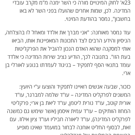
23א' לחוק המינויים מורה כי השר ימנה מ"מ מקרב עובדי
המדינה. לכן, שמות אחרים שהועלו בפני השר לא באו
בחשבון", נמסר בהודעת המינוי.
עוד נמסר מאוחנה: "אני מברך את אלדד ומאחל לו בהצלחה,
הניסיון והידע הרבים לצד התכונות המאפיינות אותו, הביאו
אותי למסקנה שהוא האדם הנכון להוביל את הפרקליטות
בעת הזו". בתגובה לכך, הודיע נציב שירות המדינה כי אלדד
עומד בתנאי הסף לתפקיד – בניגוד לעמדתו בנוגע לאורלי בן
ארי.
כזכור, שבעה אנשים רואיינו לתפקיד והוצעו ע"י היועץ:
המשנים לפרקליט המדינה – עו"ד שלמה למברגר, עו"ד
אורית קוטב, עו"ד נורית ליטמן, עו"ד ליאת בן ארי; פרקליטי
המחוז הוותיקים – עו"ד עמית איסמן (אשר שימש גם כמשנה
לפרקליט המדינה), עו"ד ליאורה חביליו ועו"ד ציון אילוז. עם
זאת, לבסוף החליט אוחנה לבחור במועמד שאינו מופיע