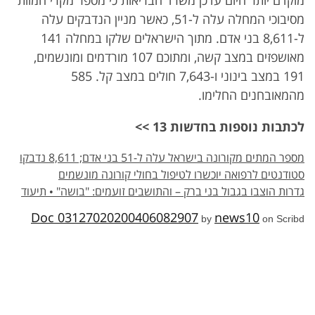
מוקדם יותר היום עדכן משרד הבריאות כי מספר מקרי המוות
מסיבוכי המחלה עלה ל-51, כאשר מניין הנדבקים עלה
ל-8,611 בני אדם. מתוך הישראלים שלקו במחלה 141
מאושפזים במצב קשה, ומתוכם 107 מורדמים ומונשמים,
191 במצב בינוני ו-7,643 חולים במצב קל. 585
מהמאובחנים החלימו.
לכתבות נוספות בחדשות 13 >>
מספר המתים מקורונה בישראל עלה ל-51 בני אדם; 8,611 נדבקו
סטודנטים לרפואה יוכשרו לטיפול בחולי קורונה מונשמים
גדרות הוצבו בגבול בני ברק – והתושבים זועמים: "בושה" • תיעוד
Doc 03127020200406082907
news10
by
on Scribd