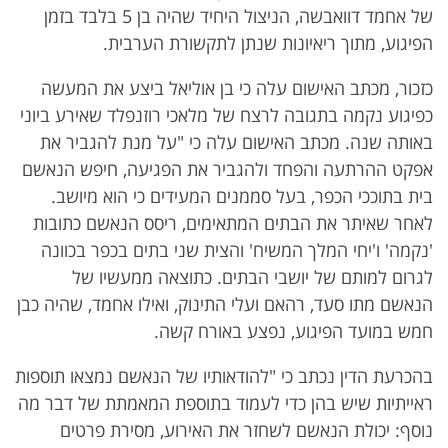
של אחמד דוואבשה, הניצול היחיד שהיה בן 5 בלבד בזמן
הפיגוע, מתוך ריאיונות שנתן לתקשורת הערבית.
כזכור, מכתב האישום עלה כי בן אוליאל ביצע את המעשה
כפיגוע נקמה בתגובה לרצח של מלאכי רוזנפלד שאירע ביוני
באותה שנה. מכתב האישום עלה כי "על מנת להגביר את
אפקט ההרתעה והפחד ולהגביר את הפגיעה, חיפש הנאשם
בית בתוככי הכפר, בעל סממנים המעידים כי הוא מיושב.
לאחר שאיתר את הבתים המתאימים, ריסס הנאשם כתובות
'נקמה' ו'יחי המלך המשיח' והצית שני בתים בכפר בכוונה
לגרום למותם של יושבי הבתים. כתוצאה ממעשיו של
הנאשם מתו סעד, רהאם ועלי התינוק, ואילו אחמד, שהיה כבן
חמש במועד הפיגוע, נפצע באורח קשה.
בהכרעת הדין נכתב כי "להודאותיו של הנאשם נמצאו תוספות
ראייתיות שיש בהן כדי לעמוד בתוספת המאמתת של דבר מה
נוסף: יכולת הנאשם לשחזר את האירוע, מסירת פרטים