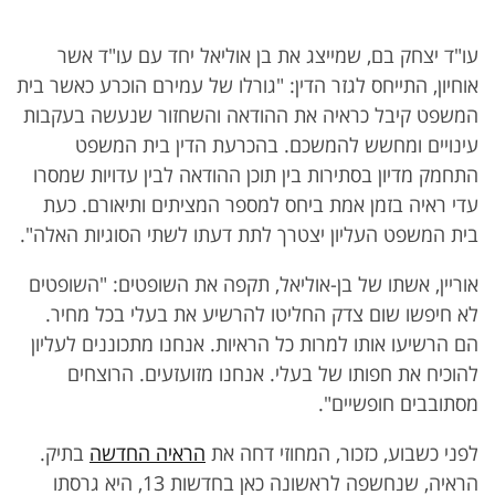
עו"ד יצחק בם, שמייצג את בן אוליאל יחד עם עו"ד אשר
אוחיון, התייחס לגזר הדין: "גורלו של עמירם הוכרע כאשר בית
המשפט קיבל כראיה את ההודאה והשחזור שנעשה בעקבות
עינויים ומחשש להמשכם. בהכרעת הדין בית המשפט
התחמק מדיון בסתירות בין תוכן ההודאה לבין עדויות שמסרו
עדי ראיה בזמן אמת ביחס למספר המציתים ותיאורם. כעת
בית המשפט העליון יצטרך לתת דעתו לשתי הסוגיות האלה".
אוריין, אשתו של בן-אוליאל, תקפה את השופטים: "השופטים
לא חיפשו שום צדק החליטו להרשיע את בעלי בכל מחיר.
הם הרשיעו אותו למרות כל הראיות. אנחנו מתכוננים לעליון
להוכיח את חפותו של בעלי. אנחנו מזועזעים. הרוצחים
מסתובבים חופשיים".
לפני כשבוע, כזכור, המחוזי דחה את
הראיה החדשה
בתיק.
הראיה, שנחשפה לראשונה כאן בחדשות 13, היא גרסתו