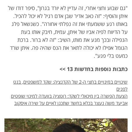
"גם שבוע וחצי אחרי, זה עדיין לא יורד בגרון", סיפר דודו של
איתן והוסיף: "זה כאב אדיר שבן אדם רגיל לא יכול להכיל.
באותו רגע ששמעתי את זה נפלתי אחורה". כשנשאל פלג
על הדיווח לפיה אביו של איתן, עמית, חיבק אותו בעת
הנפילה ובכך מנע את מותו, השיב: "זה לא ברור. ברכת
הגומל אפילו לא יכולה לתאר את הנס שהיה פה. איתן שרד
כמעט בלי פגע".
כתבות נוספות בחדשות 13 >>
שינויים במינויים בחצי ה-2 של הקדנציה: שקד למשפטים, בנט
לפנים
הצעת הפשרה בין מיכאלי לשקד: רוטציה בוועדה למינוי שופטים
אביעד משה נעצר בכלא בחשד שתכנן לאיים על שירה איסקוב